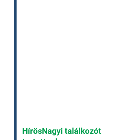
HírösNagyi találkozót