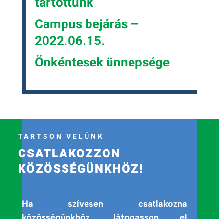
tartottunk
Campus bejárás –
2022.06.15.
Önkéntesek ünnepsége
TARTSON VELÜNK
CSATLAKOZZON
KÖZÖSSÉGÜNKHÖZ!
Ha szívesen csatlakozna
közösségünkhöz, látogasson el